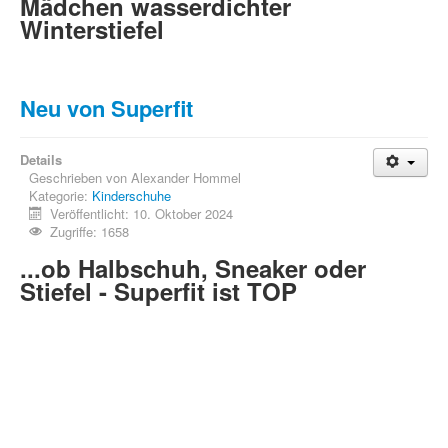
Mädchen wasserdichter
Auszeichnungen
Winterstiefel
Kontakt
Unser Team
Neu von Superfit
Details
Geschrieben von
Alexander Hommel
Kategorie:
Kinderschuhe
Veröffentlicht: 10. Oktober 2024
Zugriffe: 1658
...ob Halbschuh, Sneaker oder
Stiefel - Superfit ist TOP