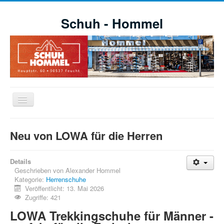
Schuh - Hommel
Navigation
an/aus
Willkommen
Neu von LOWA für die Herren
Schuhe
Aktuelle Aktionen
Details
Geschrieben von
Alexander Hommel
Markensortiment
Kategorie:
Herrenschuhe
Veröffentlicht: 13. Mai 2026
Öffnungszeiten
Zugriffe: 421
Impressionen
LOWA Trekkingschuhe für Männer -