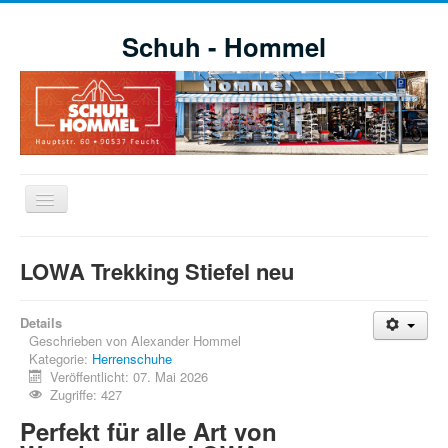
Schuh - Hommel
Navigation
an/aus
Willkommen
LOWA Trekking Stiefel neu
Schuhe
Aktuelle Aktionen
Details
Geschrieben von
Alexander Hommel
Markensortiment
Kategorie:
Herrenschuhe
Veröffentlicht: 07. Mai 2026
Öffnungszeiten
Zugriffe: 427
Impressionen
Perfekt für alle Art von