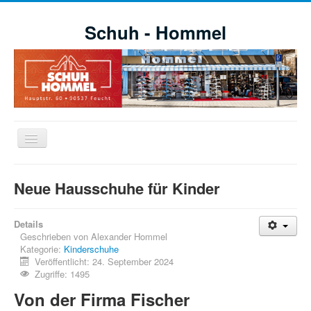
Schuh - Hommel
Navigation
an/aus
Willkommen
Neue Hausschuhe für Kinder
Schuhe
Aktuelle Aktionen
Details
Geschrieben von
Alexander Hommel
Markensortiment
Kategorie:
Kinderschuhe
Veröffentlicht: 24. September 2024
Öffnungszeiten
Zugriffe: 1495
Impressionen
Von der Firma Fischer