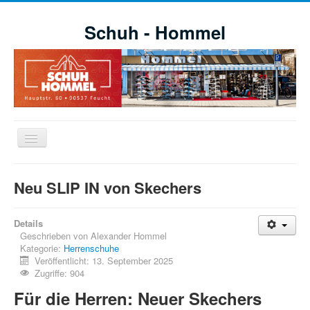
Schuh - Hommel
Navigation
an/aus
Willkommen
Neu SLIP IN von Skechers
Schuhe
Aktuelle Aktionen
Details
Geschrieben von
Alexander Hommel
Markensortiment
Kategorie:
Herrenschuhe
Veröffentlicht: 13. September 2025
Öffnungszeiten
Zugriffe: 904
Impressionen
Für die Herren: Neuer Skechers