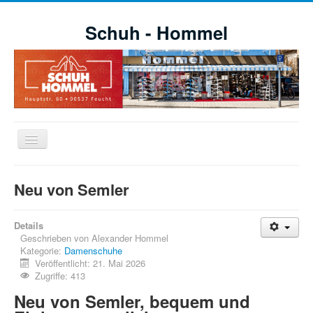
Schuh - Hommel
Navigation
an/aus
Willkommen
Neu von Semler
Schuhe
Aktuelle Aktionen
Details
Geschrieben von
Alexander Hommel
Markensortiment
Kategorie:
Damenschuhe
Veröffentlicht: 21. Mai 2026
Öffnungszeiten
Zugriffe: 413
Impressionen
Neu von Semler, bequem und