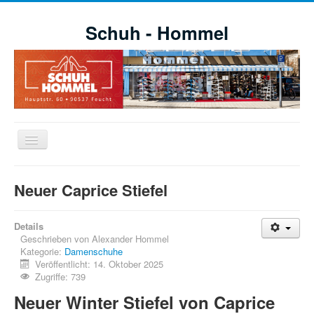
Schuh - Hommel
Navigation
an/aus
Willkommen
Neuer Caprice Stiefel
Schuhe
Aktuelle Aktionen
Details
Geschrieben von
Alexander Hommel
Markensortiment
Kategorie:
Damenschuhe
Veröffentlicht: 14. Oktober 2025
Öffnungszeiten
Zugriffe: 739
Impressionen
Neuer Winter Stiefel von Caprice